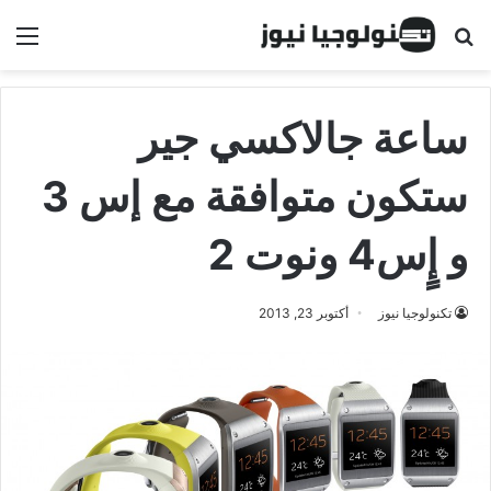
البحث عن
الق
ساعة جالاكسي جير
ستكون متوافقة مع إس 3
و إٍس4 ونوت 2
تكنولوجيا نيوز
أكتوبر 23, 2013