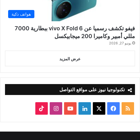
هواتف ذكية
فيفو تكشف رسميا عن vivo X Fold 6 ببطارية 7000
مللي أمبير وكاميرا 200 ميجابيكسل
يونيو 27, 2026
عرض المزيد
تكنولوجيا نيوز على مواقع التواصل
ملخص
‫X
فيسبوك
لينكدإن
‫YouTube
انستقرام
‫TikTok
الموقع
RSS