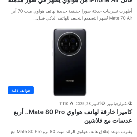
أظهرت تسريبات حديثة صورا حقيقية جديدة لهاتف هواوي ميت 70 آير
Mate 70 Air تُظهر التصميم النحيف للهاتف الذكي قبيل…
هواتف ذكية
تكنولوجيا نيوز
أكتوبر 23, 2025
1٬110
كاميرا خارقة لهاتف هواوي Mate 80 Pro.. أربع
عدسات مع فلاشين
يقترب موعد إطلاق هاتف هواوي الرائد ميت 80 برو Mate 80 Pro مع