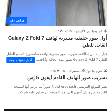
هواتف ذكية
تكنولوجيا نيوز
يوليو 5, 2025
387
أول صور حقيقية مسربة لهاتف Galaxy Z Fold 7
القابل للطي
قبل أيام من إطلاقه، ظهرت صور مسربة لهاتف سامسونج القادم القابل
للطي Galaxy Z Fold 7 تظهر مدى نحافة وأناقة…
أخبار تقنية منوعة
تكنولوجيا نيوز
ديسمبر 5, 2012
826
تسريب صور للهاتف القادم آيفون 5 إس
نشر الموقع الفرنسي Nowhereelse.fr صوراً لما يزعم أنها للنسخة
القادمة من هاتف آيفون الذي من المتوقع أن تطلق عليه شركة…