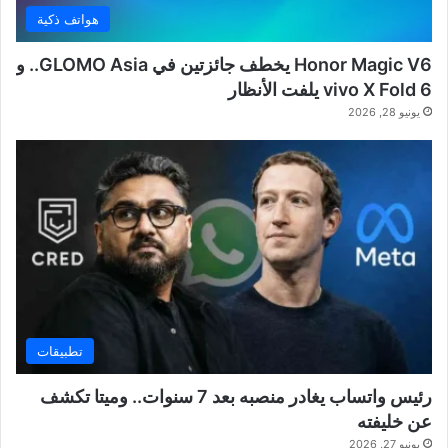
هواتف ذكية
Honor Magic V6 يخطف جائزتين في GLOMO Asia.. و
vivo X Fold 6 يلفت الأنظار
يونيو 28, 2026
تطبيقات
رئيس واتساب يغادر منصبه بعد 7 سنوات.. وميتا تكشف
عن خليفته
يونيو 27, 2026