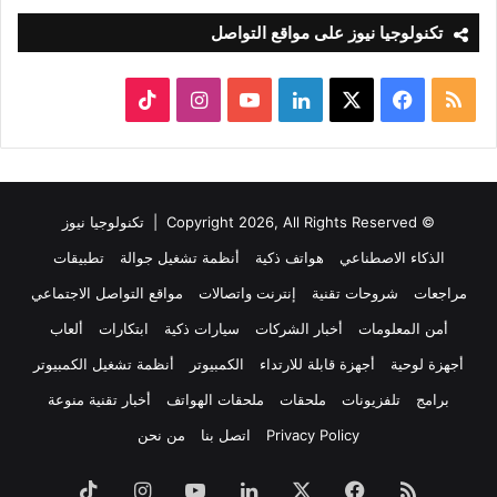
تكنولوجيا نيوز على مواقع التواصل
ملخص
‫X
فيسبوك
لينكدإن
‫YouTube
انستقرام
‫TikTok
الموقع
RSS
© Copyright 2026, All Rights Reserved |
تكنولوجيا نيوز
الذكاء الاصطناعي
هواتف ذكية
أنظمة تشغيل جوالة
تطبيقات
مراجعات
شروحات تقنية
إنترنت واتصالات
مواقع التواصل الاجتماعي
أمن المعلومات
أخبار الشركات
سيارات ذكية
ابتكارات
ألعاب
أجهزة لوحية
أجهزة قابلة للارتداء
الكمبيوتر
أنظمة تشغيل الكمبيوتر
برامج
تلفزيونات
ملحقات
ملحقات الهواتف
أخبار تقنية منوعة
Privacy Policy
اتصل بنا
من نحن
ملخص
فيسبوك
‫X
لينكدإن
‫YouTube
انستقرام
‫TikTok