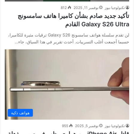
تكنولوجيا نيوز
نوفمبر 11, 2025
812
تأكيد جديد صادم بشأن كاميرا هاتف سامسونج
Galaxy S26 Ultra القادم
لن تقدم سلسلة هواتف سامسونج Galaxy S26 ترقيات مثيرة للكاميرا،
حسبما أجمعت أغلب التسريبات. أحدث تقرير في هذا السياق، جاء…
هواتف ذكية
تكنولوجيا نيوز
نوفمبر 5, 2025
955
قاتل iPhone Air من هواوي يظهر في صور مذهلة