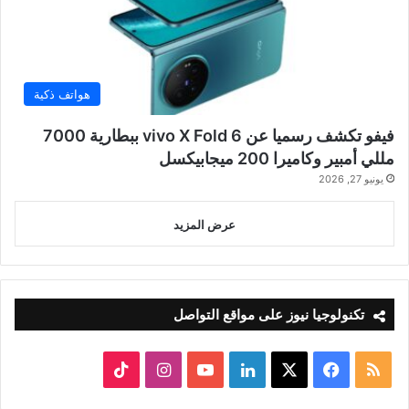
هواتف ذكية
فيفو تكشف رسميا عن vivo X Fold 6 ببطارية 7000
مللي أمبير وكاميرا 200 ميجابيكسل
يونيو 27, 2026
عرض المزيد
تكنولوجيا نيوز على مواقع التواصل
ملخص
‫X
فيسبوك
لينكدإن
‫YouTube
انستقرام
‫TikTok
الموقع