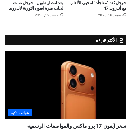
جوجل تُعد “مفاجأة” لمحبي الألعاب
بعد انتظار طويل.. جوجل تستعد
مع أندرويد 17
لجلب ميزة آيفون الثورية لأندرويد
نوفمبر 16, 2025
نوفمبر 15, 2025
الأكثر قراءة
هواتف ذكية
سعر آيفون 17 برو ماكس والمواصفات الرسمية