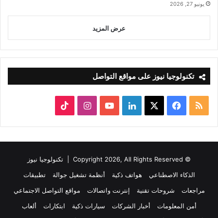
يونيو 27, 2026
عرض المزيد
تكنولوجيا نيوز على مواقع التواصل
ملخص
‫X
فيسبوك
لينكدإن
‫YouTube
انستقرام
‫TikTok
الموقع
RSS
© Copyright 2026, All Rights Reserved |
تكنولوجيا نيوز
الذكاء الاصطناعي
هواتف ذكية
أنظمة تشغيل جوالة
تطبيقات
مراجعات
شروحات تقنية
إنترنت واتصالات
مواقع التواصل الاجتماعي
أمن المعلومات
أخبار الشركات
سيارات ذكية
ابتكارات
ألعاب