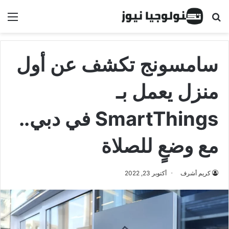
البحث عن
الق
سامسونج تكشف عن أول
منزل يعمل بـ
SmartThings في دبي..
مع وضعٍ للصلاة
كريم أشرف
أكتوبر 23, 2022