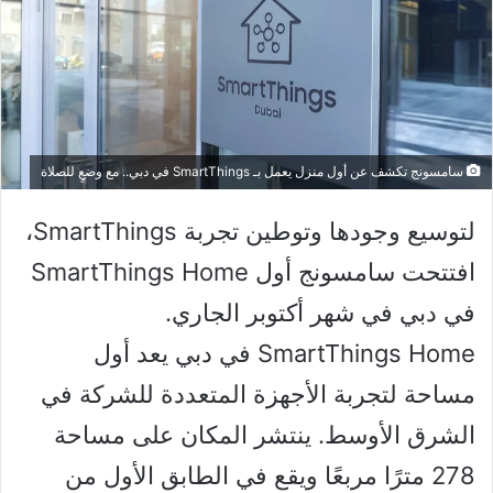
سامسونج تكشف عن أول منزل يعمل بـ SmartThings في دبي.. مع وضعٍ للصلاة
لتوسيع وجودها وتوطين تجربة SmartThings،
افتتحت سامسونج أول SmartThings Home
في دبي في شهر أكتوبر الجاري.
SmartThings Home في دبي يعد أول
مساحة لتجربة الأجهزة المتعددة للشركة في
الشرق الأوسط. ينتشر المكان على مساحة
278 مترًا مربعًا ويقع في الطابق الأول من