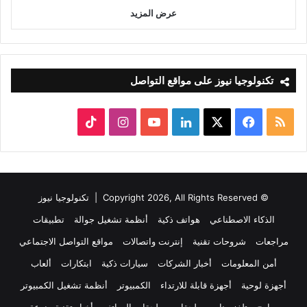
عرض المزيد
تكنولوجيا نيوز على مواقع التواصل
ملخص
‫X
فيسبوك
لينكدإن
‫YouTube
انستقرام
‫TikTok
الموقع
RSS
© Copyright 2026, All Rights Reserved |
تكنولوجيا نيوز
الذكاء الاصطناعي
هواتف ذكية
أنظمة تشغيل جوالة
تطبيقات
مراجعات
شروحات تقنية
إنترنت واتصالات
مواقع التواصل الاجتماعي
أمن المعلومات
أخبار الشركات
سيارات ذكية
ابتكارات
ألعاب
أجهزة لوحية
أجهزة قابلة للارتداء
الكمبيوتر
أنظمة تشغيل الكمبيوتر