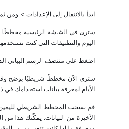
ابدأ بالانتقال إلى الإعدادات > ومن ثم 
سترى في الشاشة الرئيسية مخططًا دا
اليوم والتطبيقات التي كنت تستخدمها 
اضغط على منتصف الرسم البياني الدائ
سترى الآن مخططًا شريطيًا يوضح وق
الأيام لمعرفة بيانات استخدامك في ذل
قم بسحب المخطط الشريطي لليمين للت
الأخيرة من البيانات. يمكّنك هذا من 
ومعرفة ما إذا كانت تتغير بمرور الو