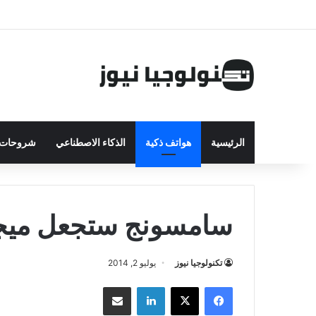
الرئيسية
هواتف ذكية
الذكاء الاصطناعي
شروحات ت
سامسونج ستجعل ميجا 2 يهزم نوت
تكنولوجيا نيوز
يوليو 2, 2014
فيسبوك
‫X
لينكدإن
مشاركة بالبريد الإلكتروني