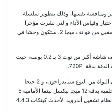
 ومنافسة نفسها، وذلك بتطوير سلسلة
اختبار وقياس الأداء والتي نشرت مؤخرا
على موقع GFXBench، فإن الجيل المقبل من هواتف ميجا 2، ستكون وحشا في
ووفقا لتسريبات الموقع، سيضم الهاتف شاشة أكبر من نوت 3 بـ 0.2 بوصة، حيث
وسيعمل الهاتف بمعالج 64 بت رباعي النواة من النوع سنابدراجون، و 2 جيجا
بايت ذاكرة وصول عشوائي، وكاميرا خلفية بدقة 12 ميجا بيكسل بينما الأمامية 5
م تشغيل أندرويد الأحدث كيتكات 4.4.3