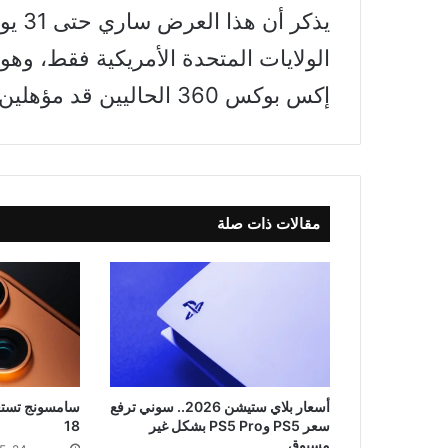
يذكر 
الولايات المتحدة الأمريكية فقط، و
إكس بوكس ​​360 الحاليين قد مؤهلين للحصول على الرصيد المجاني.
مقالات ذات صلة
أسعار بلاي ستيشن 2026.. سوني ترفع
سامسونج تستعد
سعر PS5 وPS5 Pro بشكل غير
18
مسبوق