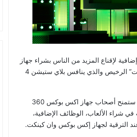
ضافية لإقناع المزيد من الناس بشراء جهاز
ألعابها الأحدث اكس بوكس وان “كينكت” الرخيص والذي ينافس بلاي ستيشن 4
فإن مايكروسوفت ستمنح أصحاب جهاز اكس بوكس 360
استخدامه في شراء الألعاب، الوظائف الإضافية،
ند الترقية لجهاز إكس بوكس وان كينكت.