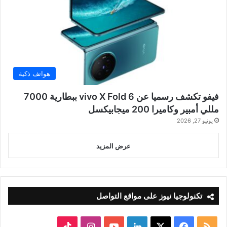
هواتف ذكية
فيفو تكشف رسميا عن vivo X Fold 6 ببطارية 7000
مللي أمبير وكاميرا 200 ميجابيكسل
يونيو 27, 2026
عرض المزيد
تكنولوجيا نيوز على مواقع التواصل
ملخص
‫X
فيسبوك
لينكدإن
‫YouTube
انستقرام
‫TikTok