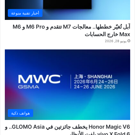
أخبار تقنية منوعة
آبل تُغيّر خططها.. معالجات M7 تتقدم و M6 Pro و M6
Max خارج الحسابات
يونيو 28, 2026
هواتف ذكية
Honor Magic V6 يخطف جائزتين في GLOMO Asia.. و
vivo X Fold 6 يلفت الأنظار