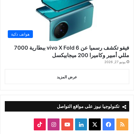
هواتف ذكية
فيفو تكشف رسميا عن vivo X Fold 6 ببطارية 7000
مللي أمبير وكاميرا 200 ميجابيكسل
يونيو 27, 2026
عرض المزيد
تكنولوجيا نيوز على مواقع التواصل
ملخص
‫X
فيسبوك
لينكدإن
‫YouTube
انستقرام
‫TikTok