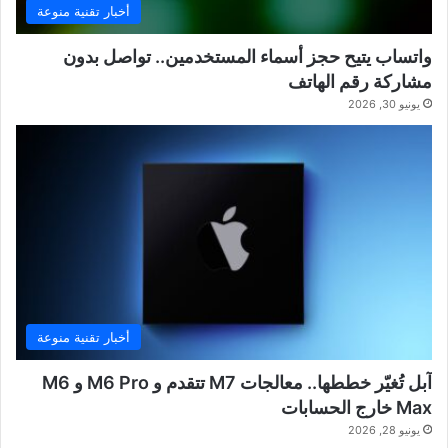
أخبار تقنية منوعة
واتساب يتيح حجز أسماء المستخدمين.. تواصل بدون
مشاركة رقم الهاتف
يونيو 30, 2026
أخبار تقنية منوعة
آبل تُغيّر خططها.. معالجات M7 تتقدم و M6 Pro و M6
Max خارج الحسابات
يونيو 28, 2026