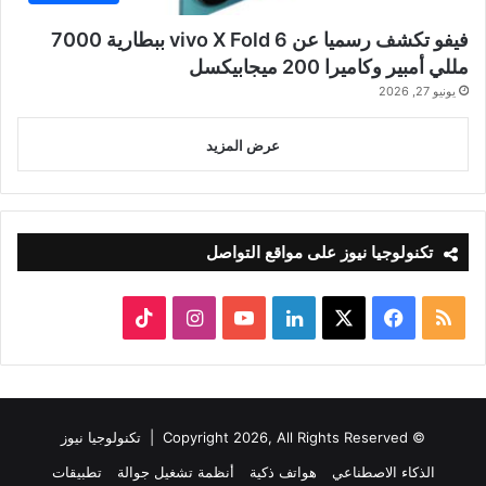
فيفو تكشف رسميا عن vivo X Fold 6 ببطارية 7000
مللي أمبير وكاميرا 200 ميجابيكسل
يونيو 27, 2026
عرض المزيد
تكنولوجيا نيوز على مواقع التواصل
ملخص
‫X
فيسبوك
لينكدإن
‫YouTube
انستقرام
‫TikTok
الموقع
RSS
© Copyright 2026, All Rights Reserved |
تكنولوجيا نيوز
الذكاء الاصطناعي
هواتف ذكية
أنظمة تشغيل جوالة
تطبيقات