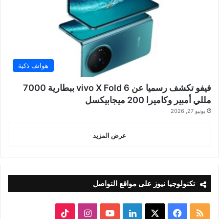
هواتف ذكية
فيفو تكشف رسميا عن vivo X Fold 6 ببطارية 7000
مللي أمبير وكاميرا 200 ميجابيكسل
يونيو 27, 2026
عرض المزيد
تكنولوجيا نيوز على مواقع التواصل
ملخص
‫X
فيسبوك
لينكدإن
‫YouTube
انستقرام
‫TikTok