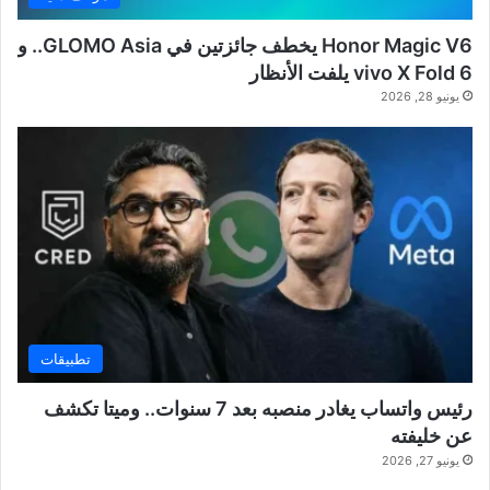
Honor Magic V6 يخطف جائزتين في GLOMO Asia.. و
vivo X Fold 6 يلفت الأنظار
يونيو 28, 2026
تطبيقات
رئيس واتساب يغادر منصبه بعد 7 سنوات.. وميتا تكشف
عن خليفته
يونيو 27, 2026