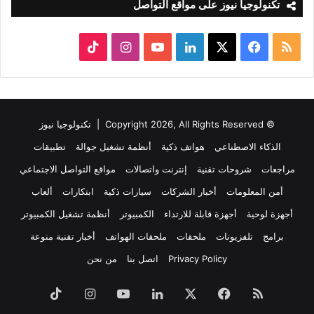
تكنولوجيا نيوز على مواقع التواصل
ملخص
‫X
فيسبوك
لينكدإن
‫YouTube
انستقرام
‫TikTok
الموقع
RSS
© Copyright 2026, All Rights Reserved |
تكنولوجيا نيوز
الذكاء الاصطناعي
هواتف ذكية
أنظمة تشغيل جوالة
تطبيقات
مراجعات
شروحات تقنية
إنترنت واتصالات
مواقع التواصل الاجتماعي
أمن المعلومات
أخبار الشركات
سيارات ذكية
ابتكارات
ألعاب
أجهزة لوحية
أجهزة قابلة للارتداء
الكمبيوتر
أنظمة تشغيل الكمبيوتر
برامج
تلفزيونات
ملحقات
ملحقات الهواتف
أخبار تقنية منوعة
Privacy Policy
اتصل بنا
من نحن
ملخص
فيسبوك
‫X
لينكدإن
‫YouTube
انستقرام
‫TikTok