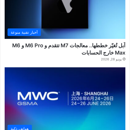
أخبار تقنية منوعة
آبل تُغيّر خططها.. معالجات M7 تتقدم و M6 Pro و M6
Max خارج الحسابات
يونيو 28, 2026
هواتف ذكية