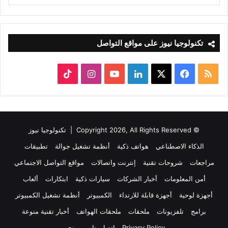
تكنولوجيا نيوز على مواقع التواصل
ملخص
‫X
فيسبوك
لينكدإن
‫YouTube
انستقرام
‫TikTok
الموقع
RSS
© Copyright 2026, All Rights Reserved |
تكنولوجيا نيوز
الذكاء الاصطناعي
هواتف ذكية
أنظمة تشغيل جوالة
تطبيقات
مراجعات
شروحات تقنية
إنترنت واتصالات
مواقع التواصل الاجتماعي
أمن المعلومات
أخبار الشركات
سيارات ذكية
ابتكارات
ألعاب
أجهزة لوحية
أجهزة قابلة للارتداء
الكمبيوتر
أنظمة تشغيل الكمبيوتر
برامج
تلفزيونات
ملحقات
ملحقات الهواتف
أخبار تقنية منوعة
Privacy Policy
اتصل بنا
من نحن