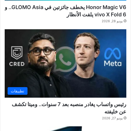
Honor Magic V6 يخطف جائزتين في GLOMO Asia.. و
vivo X Fold 6 يلفت الأنظار
يونيو 28, 2026
تطبيقات
رئيس واتساب يغادر منصبه بعد 7 سنوات.. وميتا تكشف
عن خليفته
يونيو 27, 2026