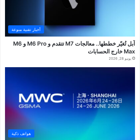
أخبار تقنية منوعة
آبل تُغيّر خططها.. معالجات M7 تتقدم و M6 Pro و M6
Max خارج الحسابات
يونيو 28, 2026
هواتف ذكية