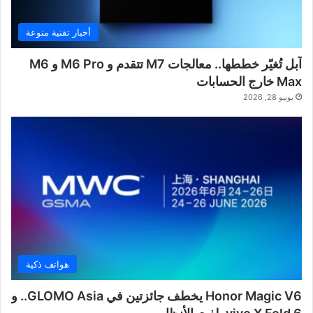
أخبار تقنية منوعة
آبل تُغيّر خططها.. معالجات M7 تتقدم و M6 Pro و M6
Max خارج الحسابات
يونيو 28, 2026
هواتف ذكية
Honor Magic V6 يخطف جائزتين في GLOMO Asia.. و