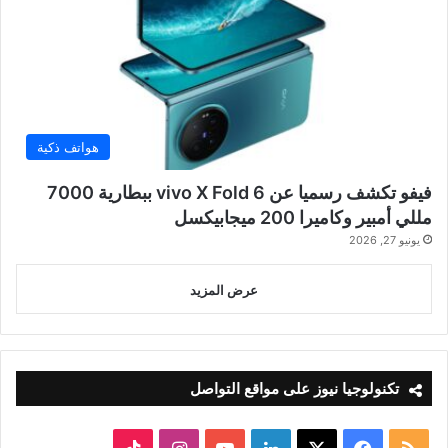
هواتف ذكية
فيفو تكشف رسميا عن vivo X Fold 6 ببطارية 7000
مللي أمبير وكاميرا 200 ميجابيكسل
يونيو 27, 2026
عرض المزيد
تكنولوجيا نيوز على مواقع التواصل
ملخص
‫X
فيسبوك
لينكدإن
‫YouTube
انستقرام
‫TikTok