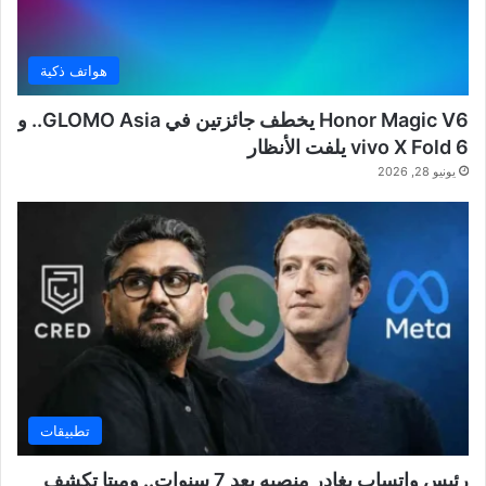
هواتف ذكية
Honor Magic V6 يخطف جائزتين في GLOMO Asia.. و
vivo X Fold 6 يلفت الأنظار
يونيو 28, 2026
تطبيقات
رئيس واتساب يغادر منصبه بعد 7 سنوات.. وميتا تكشف