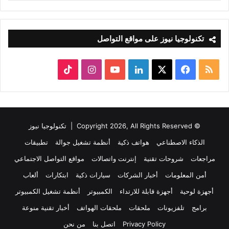
تكنولوجيا نيوز على مواقع التواصل
ملخص
‫X
فيسبوك
لينكدإن
‫YouTube
انستقرام
‫TikTok
الموقع
RSS
© Copyright 2026, All Rights Reserved |
تكنولوجيا نيوز
الذكاء الاصطناعي
هواتف ذكية
أنظمة تشغيل جوالة
تطبيقات
مراجعات
شروحات تقنية
إنترنت واتصالات
مواقع التواصل الاجتماعي
أمن المعلومات
أخبار الشركات
سيارات ذكية
ابتكارات
ألعاب
أجهزة لوحية
أجهزة قابلة للارتداء
الكمبيوتر
أنظمة تشغيل الكمبيوتر
برامج
تلفزيونات
ملحقات
ملحقات الهواتف
أخبار تقنية منوعة
Privacy Policy
اتصل بنا
من نحن