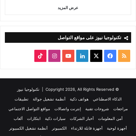
عرض المزيد
تكنولوجيا نيوز على مواقع التواصل
ملخص
‫X
فيسبوك
لينكدإن
‫YouTube
انستقرام
‫TikTok
الموقع
RSS
© Copyright 2026, All Rights Reserved |
تكنولوجيا نيوز
الذكاء الاصطناعي
هواتف ذكية
أنظمة تشغيل جوالة
تطبيقات
مراجعات
شروحات تقنية
إنترنت واتصالات
مواقع التواصل الاجتماعي
أمن المعلومات
أخبار الشركات
سيارات ذكية
ابتكارات
ألعاب
أجهزة لوحية
أجهزة قابلة للارتداء
الكمبيوتر
أنظمة تشغيل الكمبيوتر