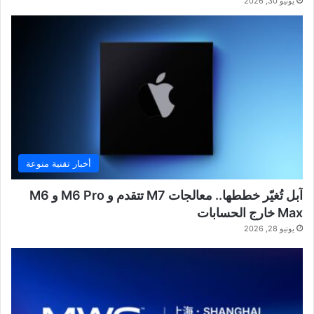
يونيو 30, 2026
أخبار تقنية منوعة
آبل تُغيّر خططها.. معالجات M7 تتقدم و M6 Pro و M6
Max خارج الحسابات
يونيو 28, 2026