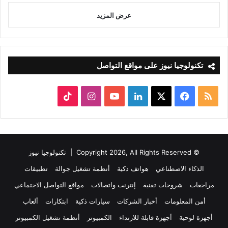
عرض المزيد
تكنولوجيا نيوز على مواقع التواصل
ملخص
‫X
فيسبوك
لينكدإن
‫YouTube
انستقرام
‫TikTok
الموقع
RSS
© Copyright 2026, All Rights Reserved |
تكنولوجيا نيوز
الذكاء الاصطناعي
هواتف ذكية
أنظمة تشغيل جوالة
تطبيقات
مراجعات
شروحات تقنية
إنترنت واتصالات
مواقع التواصل الاجتماعي
أمن المعلومات
أخبار الشركات
سيارات ذكية
ابتكارات
ألعاب
أجهزة لوحية
أجهزة قابلة للارتداء
الكمبيوتر
أنظمة تشغيل الكمبيوتر