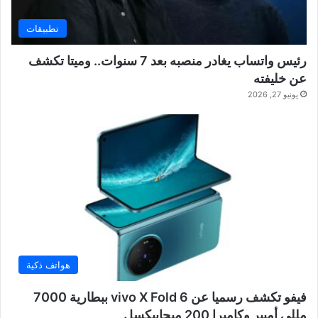
تطبيقات
رئيس واتساب يغادر منصبه بعد 7 سنوات.. وميتا تكشف
عن خليفته
يونيو 27, 2026
هواتف ذكية
فيفو تكشف رسميا عن vivo X Fold 6 ببطارية 7000
مللي أمبير وكاميرا 200 ميجابيكسل