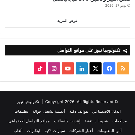
يونيو 27, 2026
عرض المزيد
تكنولوجيا نيوز على مواقع التواصل
ملخص
‫X
فيسبوك
لينكدإن
‫YouTube
انستقرام
‫TikTok
الموقع
RSS
© Copyright 2026, All Rights Reserved |
تكنولوجيا نيوز
الذكاء الاصطناعي
هواتف ذكية
أنظمة تشغيل جوالة
تطبيقات
مراجعات
شروحات تقنية
إنترنت واتصالات
مواقع التواصل الاجتماعي
أمن المعلومات
أخبار الشركات
سيارات ذكية
ابتكارات
ألعاب