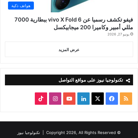
هواتف ذكية
فيفو تكشف رسميا عن vivo X Fold 6 ببطارية 7000
مللي أمبير وكاميرا 200 ميجابيكسل
يونيو 27, 2026
عرض المزيد
تكنولوجيا نيوز على مواقع التواصل
ملخص
‫X
فيسبوك
لينكدإن
‫YouTube
انستقرام
‫TikTok
الموقع
RSS
© Copyright 2026, All Rights Reserved |
تكنولوجيا نيوز