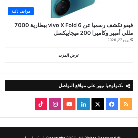
هواتف ذكية
فيفو تكشف رسميا عن vivo X Fold 6 ببطارية 7000
مللي أمبير وكاميرا 200 ميجابيكسل
يونيو 27, 2026
عرض المزيد
تكنولوجيا نيوز على مواقع التواصل
ملخص
‫X
فيسبوك
لينكدإن
‫YouTube
انستقرام
‫TikTok
الموقع
RSS
© Copyright 2026, All Rights Reserved |
تكنولوجيا نيوز