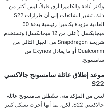
وأكثر أناقة والكاميرا أرق قليلاً، ليس أكثر من
ذلك. تشير الشائعات إلى أن طرازات S22
العادية مزودة بكاميرا رئيسية بدقة 50
ميجابكسل (أعلى من 12 ميجابكسل) وتستخدم
شريحة Snapdragon من الجيل التالي من
Qualcomm أو ما يعادل Exynos من
سامسونج.
موعد إطلاق عائلة سامسونج جالاكسي
S22
ليس من المؤكد متى ستُطلق سامسونج عائلة
جالاكسي S22. لكن، بما أنها أخرت بشكل كبير