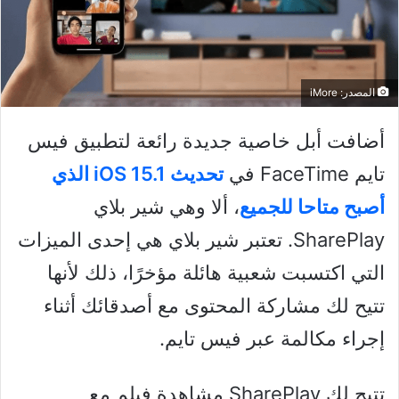
المصدر: iMore
أضافت أبل خاصية جديدة رائعة لتطبيق فيس
تايم FaceTime في
تحديث iOS 15.1 الذي
أصبح متاحا للجميع
، ألا وهي شير بلاي
SharePlay. تعتبر شير بلاي هي إحدى الميزات
التي اكتسبت شعبية هائلة مؤخرًا، ذلك لأنها
تتيح لك مشاركة المحتوى مع أصدقائك أثناء
إجراء مكالمة عبر فيس تايم.
تتيح لك SharePlay مشاهدة فيلم مع