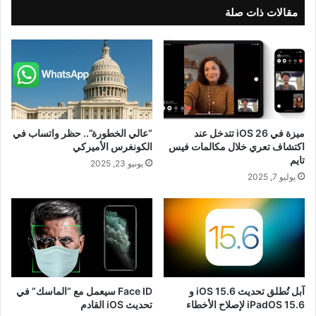
مقالات ذات صلة
ميزة في iOS 26 تتدخل عند
“عالي الخطورة”.. حظر واتساب في
اكتشاف تعري خلال مكالمات فيس
الكونغرس الأميركي
تايم
يونيو 23, 2025
يوليو 7, 2025
آبل تُطلق تحديث iOS 15.6‎ و
Face ID سيعمل مع “الماسك” في
iPadOS 15.6‎ لإصلاح الأخطاء
تحديث iOS القادم