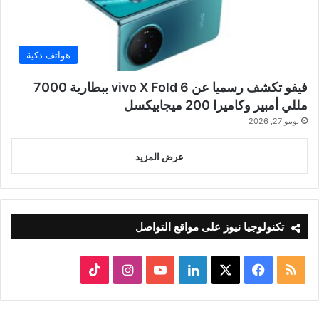
هواتف ذكية
فيفو تكشف رسميا عن vivo X Fold 6 ببطارية 7000
مللي أمبير وكاميرا 200 ميجابيكسل
يونيو 27, 2026
عرض المزيد
تكنولوجيا نيوز على مواقع التواصل
ملخص
‫X
فيسبوك
لينكدإن
‫YouTube
انستقرام
‫TikTok
الموقع