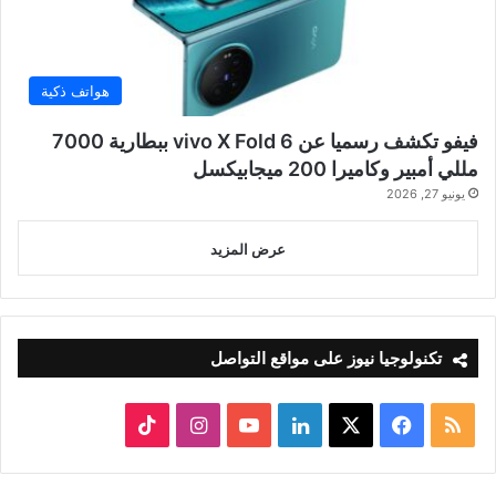
هواتف ذكية
فيفو تكشف رسميا عن vivo X Fold 6 ببطارية 7000
مللي أمبير وكاميرا 200 ميجابيكسل
يونيو 27, 2026
عرض المزيد
تكنولوجيا نيوز على مواقع التواصل
ملخص
‫X
فيسبوك
لينكدإن
‫YouTube
انستقرام
‫TikTok
الموقع