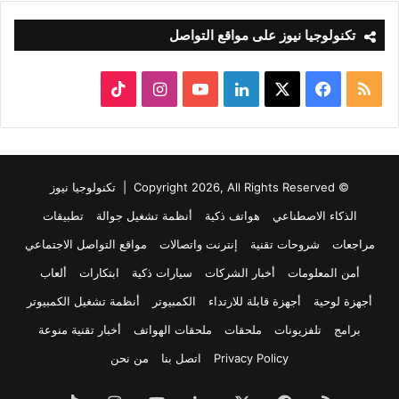
تكنولوجيا نيوز على مواقع التواصل
ملخص
‫X
فيسبوك
لينكدإن
‫YouTube
انستقرام
‫TikTok
الموقع
RSS
© Copyright 2026, All Rights Reserved |
تكنولوجيا نيوز
الذكاء الاصطناعي
هواتف ذكية
أنظمة تشغيل جوالة
تطبيقات
مراجعات
شروحات تقنية
إنترنت واتصالات
مواقع التواصل الاجتماعي
أمن المعلومات
أخبار الشركات
سيارات ذكية
ابتكارات
ألعاب
أجهزة لوحية
أجهزة قابلة للارتداء
الكمبيوتر
أنظمة تشغيل الكمبيوتر
برامج
تلفزيونات
ملحقات
ملحقات الهواتف
أخبار تقنية منوعة
Privacy Policy
اتصل بنا
من نحن