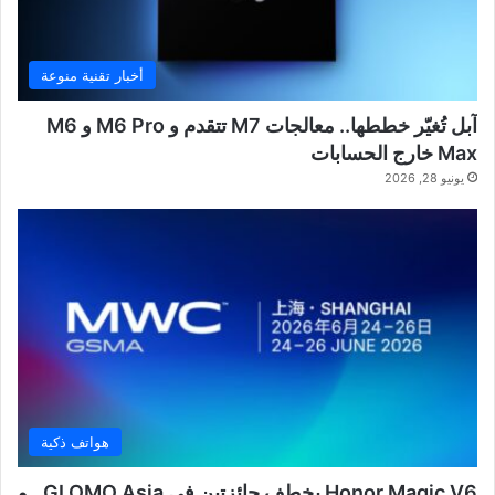
أخبار تقنية منوعة
آبل تُغيّر خططها.. معالجات M7 تتقدم و M6 Pro و M6
Max خارج الحسابات
يونيو 28, 2026
هواتف ذكية
Honor Magic V6 يخطف جائزتين في GLOMO Asia.. و