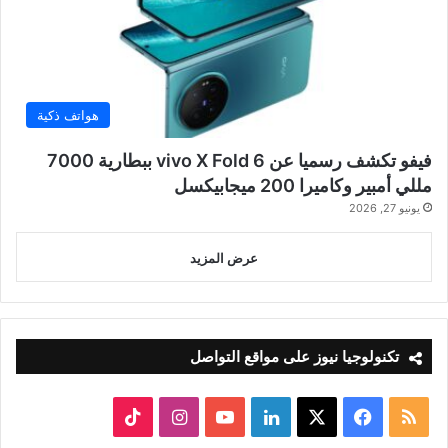
هواتف ذكية
فيفو تكشف رسميا عن vivo X Fold 6 ببطارية 7000
مللي أمبير وكاميرا 200 ميجابيكسل
يونيو 27, 2026
عرض المزيد
تكنولوجيا نيوز على مواقع التواصل
ملخص
‫X
فيسبوك
لينكدإن
‫YouTube
انستقرام
‫TikTok