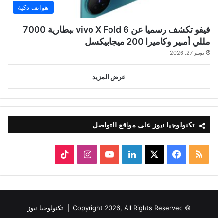
هواتف ذكية
فيفو تكشف رسميا عن vivo X Fold 6 ببطارية 7000
مللي أمبير وكاميرا 200 ميجابيكسل
يونيو 27, 2026
عرض المزيد
تكنولوجيا نيوز على مواقع التواصل
ملخص
‫X
فيسبوك
لينكدإن
‫YouTube
انستقرام
‫TikTok
الموقع
RSS
© Copyright 2026, All Rights Reserved |
تكنولوجيا نيوز