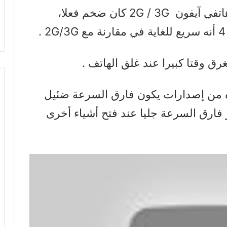
– فرق السرعة بين هاتف آيفون 4 وهاتفي آيفون 2G / 3G كان ضخم فعلا،
اتف آيفون 4s وما بعده من إصدارات يكون فارق السرعة ضئيل
فارق السرعة جليا عند فتح أشياء أخرى