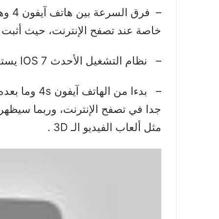
خاصة عند تصفح الإنترنت، حيث أثبت 4 أنه سريع للغاية في مقارنة مع 2G/3G .
– نظام التشغيل الأحدث IOS 7 يستغرق وقتا كبيرا عند غلق الهاتف .
– بدءا من اله
جدا في تصفح الإنترنت، وربما سيظهر 
مثل ألعاب الفيديو الـ 3D .