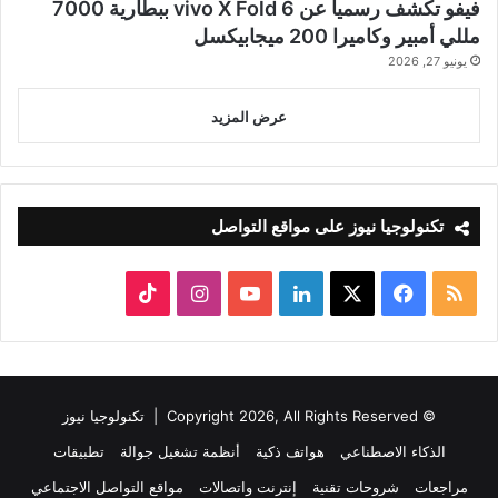
فيفو تكشف رسميا عن vivo X Fold 6 ببطارية 7000
مللي أمبير وكاميرا 200 ميجابيكسل
يونيو 27, 2026
عرض المزيد
تكنولوجيا نيوز على مواقع التواصل
ملخص
‫X
فيسبوك
لينكدإن
‫YouTube
انستقرام
‫TikTok
الموقع
RSS
© Copyright 2026, All Rights Reserved |
تكنولوجيا نيوز
الذكاء الاصطناعي
هواتف ذكية
أنظمة تشغيل جوالة
تطبيقات
مراجعات
شروحات تقنية
إنترنت واتصالات
مواقع التواصل الاجتماعي