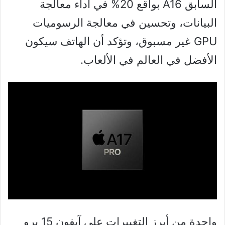
السابق A16 بواقع 20% في أداء معالجة
البيانات، وتحسين في معالجة الرسوميات
GPU غير مسبوق، وتؤكد أن الهاتف سيكون
الأفضل في العالم في الألعاب.
واحدة من أبرز التغييرات على آيفون 15 برو