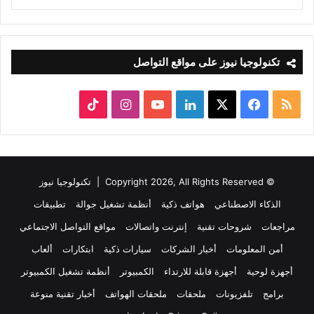
تكنولوجيا نيوز على مواقع التواصل
ملخص
‫X
فيسبوك
لينكدإن
‫YouTube
انستقرام
‫TikTok
الموقع
RSS
© Copyright 2026, All Rights Reserved |
تكنولوجيا نيوز
الذكاء الاصطناعي
هواتف ذكية
أنظمة تشغيل جوالة
تطبيقات
مراجعات
شروحات تقنية
إنترنت واتصالات
مواقع التواصل الاجتماعي
أمن المعلومات
أخبار الشركات
سيارات ذكية
ابتكارات
ألعاب
أجهزة لوحية
أجهزة قابلة للارتداء
الكمبيوتر
أنظمة تشغيل الكمبيوتر
برامج
تلفزيونات
ملحقات
ملحقات الهواتف
أخبار تقنية منوعة