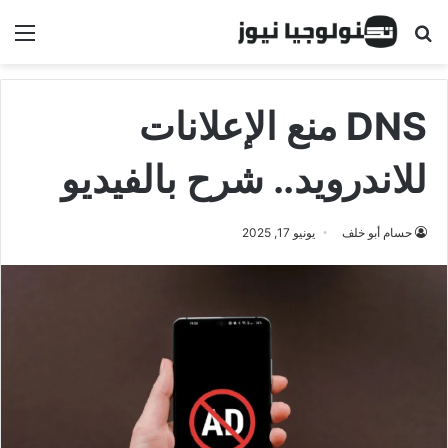
البحث عن
الق
DNS منع الإعلانات
للاندرويد.. شرح بالفيديو
حسام أبو خلف
يونيو 17, 2025