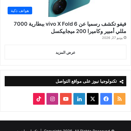
هواتف ذكية
فيفو تكشف رسميا عن vivo X Fold 6 ببطارية 7000
مللي أمبير وكاميرا 200 ميجابيكسل
يونيو 27, 2026
عرض المزيد
تكنولوجيا نيوز على مواقع التواصل
ملخص
‫X
فيسبوك
لينكدإن
‫YouTube
انستقرام
‫TikTok
الموقع
RSS
© Copyright 2026, All Rights Reserved |
تكنولوجيا نيوز