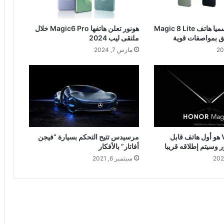
أونور تطلق رسميا هاتف Magic 8 Lite
هونور تعلن هاتفها Magic6 Pro خلال
يق بمواصفات قوية
ملتقى ليب 2024
مارس 7, 2024
هونور ماجيك V هو أول هاتف قابل
مرسيدس تتيح التحكم بسيارة “فيجن
 وسيتم إطلاقه قريبا
أفاتار” بالأفكار
سبتمبر 6, 2021