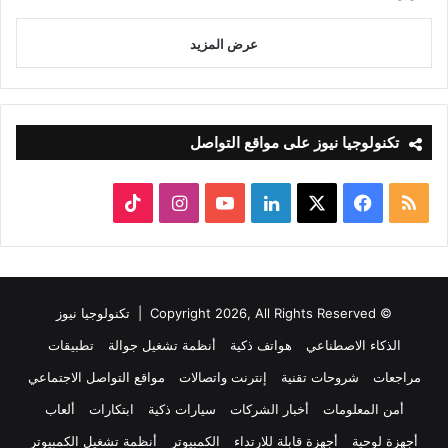
عرض المزيد
تكنولوجيا نيوز على مواقع التواصل
ملخص
‫X
فيسبوك
لينكدإن
‫YouTube
انستقرام
‫TikTok
الموقع
RSS
© Copyright 2026, All Rights Reserved |
تكنولوجيا نيوز
الذكاء الاصطناعي
هواتف ذكية
أنظمة تشغيل جوالة
تطبيقات
مراجعات
شروحات تقنية
إنترنت واتصالات
مواقع التواصل الاجتماعي
أمن المعلومات
أخبار الشركات
سيارات ذكية
ابتكارات
ألعاب
أجهزة لوحية
أجهزة قابلة للارتداء
الكمبيوتر
أنظمة تشغيل الكمبيوتر