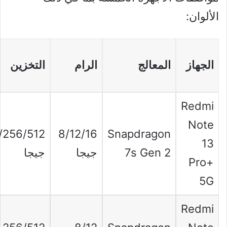
الألوان:
الجهاز
المعالج
الرام
التخزين
Redmi
Note
/256/512
8/12/16
Snapdragon
13
7s Gen 2
جيجا
جيجا
Pro+
5G
Redmi