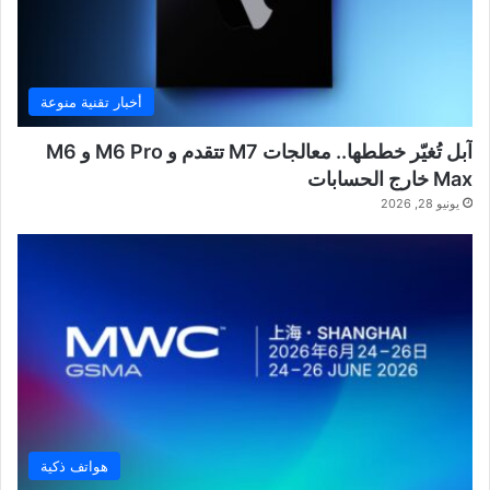
أخبار تقنية منوعة
آبل تُغيّر خططها.. معالجات M7 تتقدم و M6 Pro و M6
Max خارج الحسابات
يونيو 28, 2026
هواتف ذكية