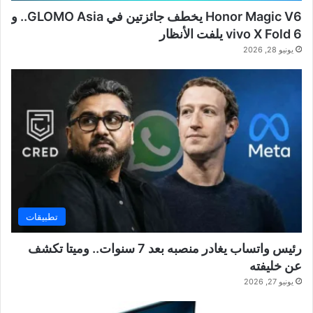
Honor Magic V6 يخطف جائزتين في GLOMO Asia.. و
vivo X Fold 6 يلفت الأنظار
يونيو 28, 2026
تطبيقات
رئيس واتساب يغادر منصبه بعد 7 سنوات.. وميتا تكشف
عن خليفته
يونيو 27, 2026