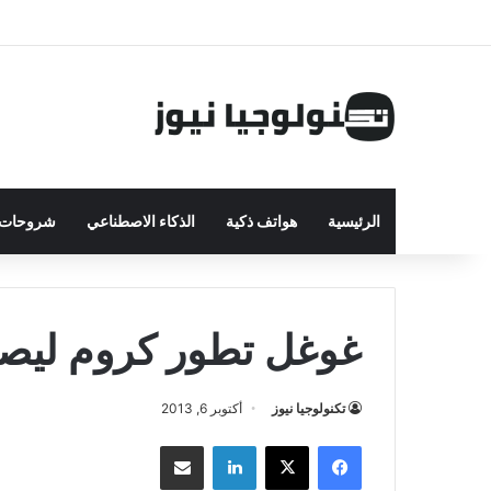
الرئيسية
هواتف ذكية
الذكاء الاصطناعي
شروحات ت
غوغل تطور كروم ليصبح 
تكنولوجيا نيوز
أكتوبر 6, 2013
فيسبوك
‫X
لينكدإن
مشاركة بالبريد الإلكتروني