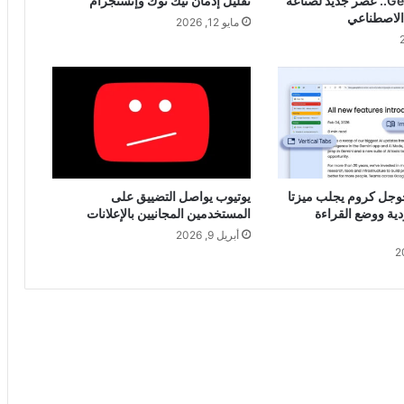
و Gemini Omni.. عصر جديد لصناعة
تقليل إدمان تيك توك وإنستجرام
ء الاصطناعي
مايو 12, 2026
جوجل كروم يجلب ميزتا
يوتيوب يواصل التضييق على
ودية ووضع القراءة
المستخدمين المجانيين بالإعلانات
أبريل 9, 2026