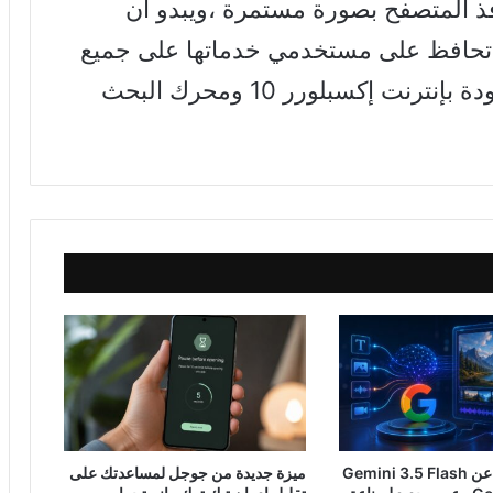
حطيم نوافذ المتصفح بصورة مستمرة ،ويبدو أن
 تحافظ على مستخدمي خدماتها على جميع
نسخ ويندوز8 والتي تأتي افتراضياً مزودة بإنترنت إكسبلورر 10 ومحرك البحث
جوجل تكشف عن Gemini 3.5 Flash
ميزة جديدة من جوجل لمساعدتك على