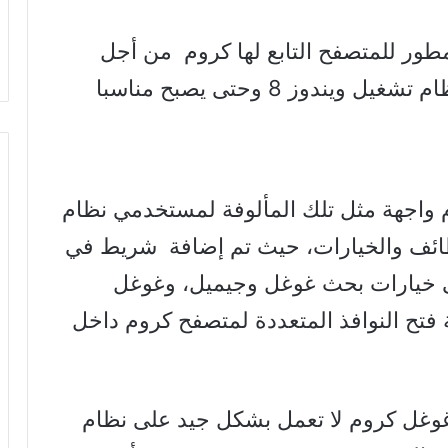
طور للمتصفح التابع لها كروم من أجل
تشغيله على واجهة “مترو” الخاصة بنظام تشغيل ويندوز 8 وحتى يصبح مناسبا
 واجهة مثل تلك المألوفة لمستخدمي نظام
زيد من الوظائف والخيارات، حيث تم إضافة شريط في
ى خيارات بحث غوغل وجيميل، وغوغل
ة فتح النوافذ المتعددة لمتصفح كروم داخل
 غوغل كروم لا تعمل بشكل جيد على نظام