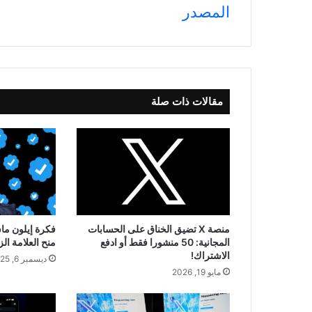
المصدر
مقالات ذات صلة
منصة X تضيق الخناق على الحسابات
فكرة إيلون ما
المجانية: 50 منشورا فقط أو ادفع
منح العلامة ال
الاشتراك!
ديسمبر 6, 2025
مايو 19, 2026