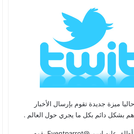
اليا ميزة جديدة تقوم بإرسال الأخبار
م بشكل دائم بكل ما يجري حول العالم .
وقامت الشركة بتدشين حساب جديد أطلق عليه اسم @Eventparrot يقوم