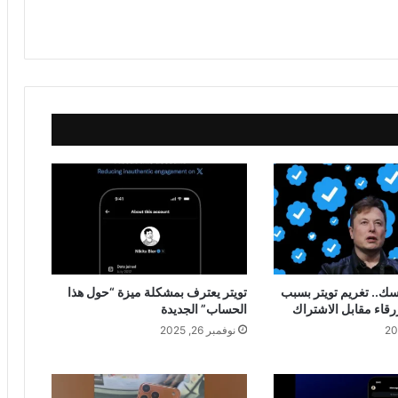
سك.. تغريم تويتر بسبب
تويتر يعترف بمشكلة ميزة “حول هذا
زرقاء مقابل الاشتراك
الحساب” الجديدة
نوفمبر 26, 2025