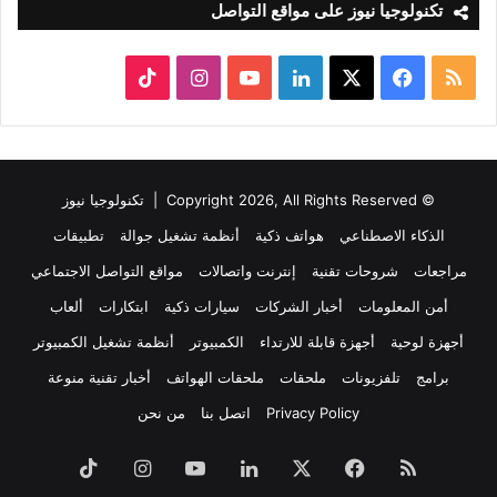
تكنولوجيا نيوز على مواقع التواصل
ملخص
‫X
فيسبوك
لينكدإن
‫YouTube
انستقرام
‫TikTok
الموقع
RSS
© Copyright 2026, All Rights Reserved |
تكنولوجيا نيوز
الذكاء الاصطناعي
هواتف ذكية
أنظمة تشغيل جوالة
تطبيقات
مراجعات
شروحات تقنية
إنترنت واتصالات
مواقع التواصل الاجتماعي
أمن المعلومات
أخبار الشركات
سيارات ذكية
ابتكارات
ألعاب
أجهزة لوحية
أجهزة قابلة للارتداء
الكمبيوتر
أنظمة تشغيل الكمبيوتر
برامج
تلفزيونات
ملحقات
ملحقات الهواتف
أخبار تقنية منوعة
Privacy Policy
اتصل بنا
من نحن
ملخص
فيسبوك
‫X
لينكدإن
‫YouTube
انستقرام
‫TikTok