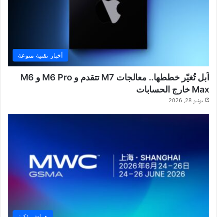
أخبار تقنية منوعة
آبل تُغيّر خططها.. معالجات M7 تتقدم و M6 Pro و M6
Max خارج الحسابات
يونيو 28, 2026
هواتف ذكية