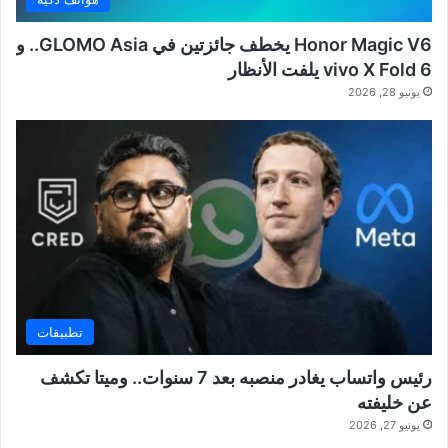
Honor Magic V6 يخطف جائزتين في GLOMO Asia.. و
vivo X Fold 6 يلفت الأنظار
يونيو 28, 2026
تطبيقات
رئيس واتساب يغادر منصبه بعد 7 سنوات.. وميتا تكشف
عن خليفته
يونيو 27, 2026