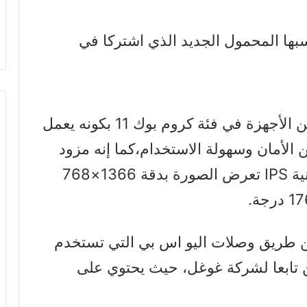
ها المحمول الجديد الذي اشتركا في
ويتميز اتش بي كروم بوك عن غيره من الأجهزة في فئة كروم بوك 11 بكونه يعمل
الأمان وسهولة الاستخدام،كما إنه مزود
بشاشة اتش بي قياسها11.6 بوصة بتقنية IPS تعرض الصورة بدقة 1366×768
ن شحن اتش بي كروم بوك 11عن طريق وصلات اليو اس بي التي تستخدم
ن تابعا لشركة غوغل، حيث يحتوي على