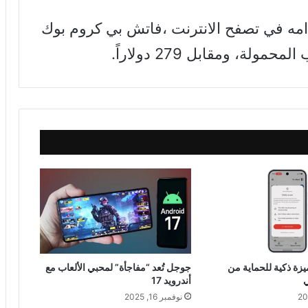
ه في تصفح الانترنت ،فاتش بي كروم بوك
ميزة ذكية للحماية من
جوجل تُعد “مفاجأة” لمحبي الألعاب مع
ي
أندرويد 17
نوفمبر 16, 2025