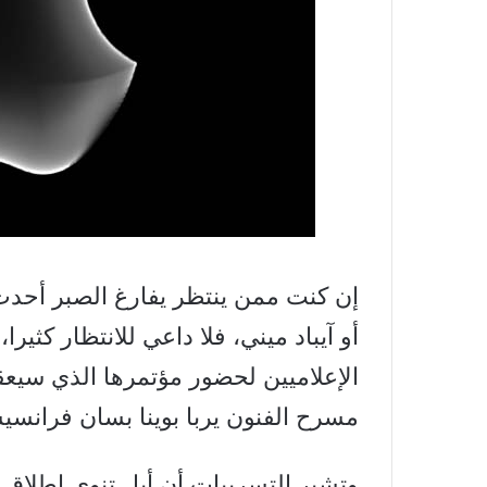
إن كنت ممن ينتظر يفارغ الصبر أحدث
أو آيباد ميني، فلا داعي للانتظار كث
الإعلاميين لحضور مؤتمرها الذي سيعق
مسرح الفنون يربا بوينا بسان فرانسي
وتشير التسريبات أن أبل تنوي إطلا