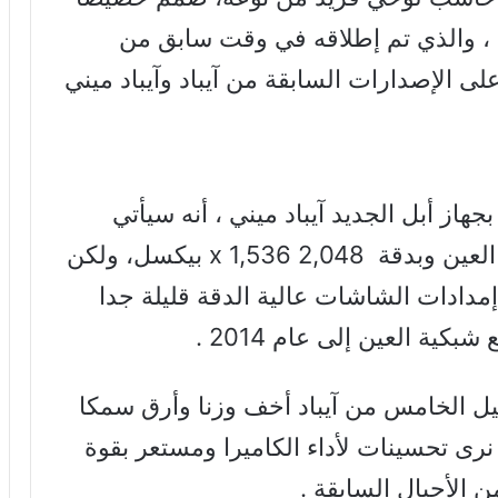
من أجل نظام تشغيلها الأحدث IOS 7 ، والذي تم إطلاقه في وقت سابق من
ى الإصدارات السابقة من آيباد وآيباد ميني
هاز أبل الجديد آيباد ميني ، أنه سيأتي
بشاشة 7.9 بوصة بخاصية تتبع شبكية العين وبدقة 2,048 x 1,536 بيكسل، ولكن
مدادات الشاشات عالية الدقة قليلة جدا
كية العين إلى عام 2014 .
ل الخامس من آيباد أخف وزنا وأرق سمكا
نرى تحسينات لأداء الكاميرا ومستعر بقوة