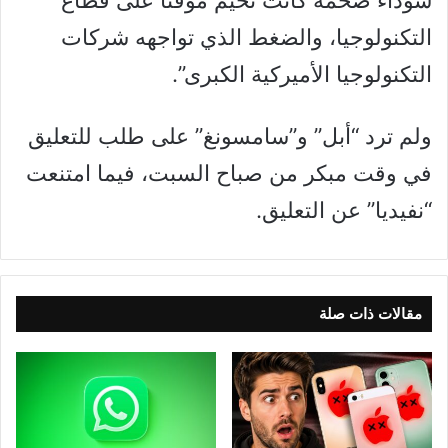
سوداء ضخمة كانت تُخيّم مؤقتاً على قطاع
التكنولوجيا، والضغط الذي تواجهه شركات
التكنولوجيا الأميركية الكبرى”.
ولم ترد “أبل” و”سامسونغ” على طلب للتعليق
في وقت مبكر من صباح السبت، فيما امتنعت
“نفيديا” عن التعليق.
مقالات ذات صلة