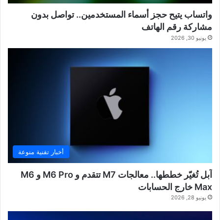
واتساب يتيح حجز أسماء المستخدمين.. تواصل بدون
مشاركة رقم الهاتف
يونيو 30, 2026
أخبار تقنية منوعة
آبل تُغيّر خططها.. معالجات M7 تتقدم و M6 Pro و M6
Max خارج الحسابات
يونيو 28, 2026