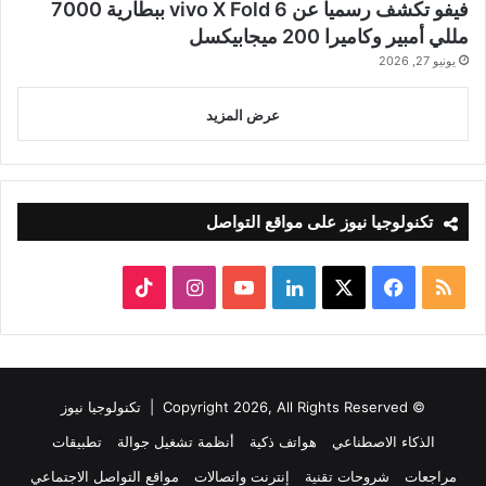
فيفو تكشف رسميا عن vivo X Fold 6 ببطارية 7000
مللي أمبير وكاميرا 200 ميجابيكسل
يونيو 27, 2026
عرض المزيد
تكنولوجيا نيوز على مواقع التواصل
ملخص
‫X
فيسبوك
لينكدإن
‫YouTube
انستقرام
‫TikTok
الموقع
RSS
© Copyright 2026, All Rights Reserved |
تكنولوجيا نيوز
الذكاء الاصطناعي
هواتف ذكية
أنظمة تشغيل جوالة
تطبيقات
مراجعات
شروحات تقنية
إنترنت واتصالات
مواقع التواصل الاجتماعي