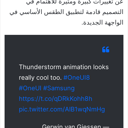
عن تغييرات كبيرة ومثيرة للاهتمام في
التصميم قادمة لتطبيق الطقس الأساسي في
الواجهة الجديدة.
Thunderstorm animation looks
really cool too.
#OneUI8
#OneUI
#Samsung
https://t.co/qDRkKohh8h
pic.twitter.com/AlB1wqNmHg
— Gerwin van Giessen