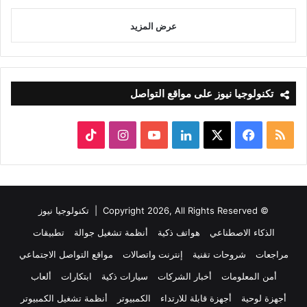
عرض المزيد
تكنولوجيا نيوز على مواقع التواصل
ملخص
‫X
فيسبوك
لينكدإن
‫YouTube
انستقرام
‫TikTok
الموقع
RSS
© Copyright 2026, All Rights Reserved |
تكنولوجيا نيوز
الذكاء الاصطناعي
هواتف ذكية
أنظمة تشغيل جوالة
تطبيقات
مراجعات
شروحات تقنية
إنترنت واتصالات
مواقع التواصل الاجتماعي
أمن المعلومات
أخبار الشركات
سيارات ذكية
ابتكارات
ألعاب
أجهزة لوحية
أجهزة قابلة للارتداء
الكمبيوتر
أنظمة تشغيل الكمبيوتر