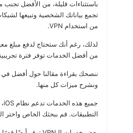
تجمع بياناتك الشخصية وتبيعها لشبك
من استخدام VPN.
لذلك، رغم أنك ستحتاج لدفع مبلغ معي
من أفضل الخدمات توفر فترة تجريبية 
ننصحك بقراءة مقالنا حول أفضل في 
ونشرح ميزات كل منها.
جمي
التطبيقات. قم ببحثك الخاص واختر ال
بعض خدمات الـVPN توفر