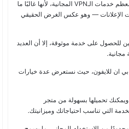
باستثناءات قليلة، من الأفضل تجنب معظم خدمات الـVPN المجانية، لأنها غالبًا ما
ات الإعلانات — وهو عكس الغرض الحقيقي
ن للحصول على خدمة موثوقة، إلا أن العديد
مجانية.
بي ان للايفون، حيث نستعرض عدة خيارات
ع هذه الخدمات تدعم نظام iOS، ويمكنك تحميلها بسهولة من متجر
خدمة التي تناسب احتياجاتك وميزانيتك.
 أيضًا قدرًا محدودًا من الاستخدام المجاني، ما يسمح