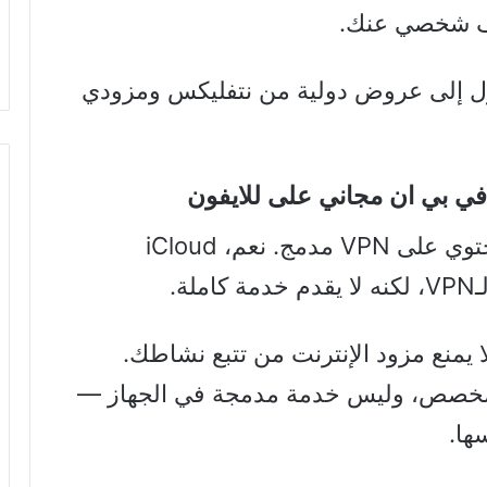
لف شخصي عنك.
ول إلى عروض دولية من نتفليكس ومزودي
في بي ان مجاني على للايفون
نبدأ بتوضيح نقطة شائعة: الآيفون لا يحتوي على VPN مدمج. نعم، iCloud
يمنع مزود الإنترنت من تتبع نشاطك.
باستخدام VPN تجاري مخصص، وليس خدمة مدمجة في الجهاز —
ها.