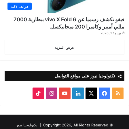
هواتف ذكية
فيفو تكشف رسميا عن vivo X Fold 6 ببطارية 7000
مللي أمبير وكاميرا 200 ميجابيكسل
يونيو 27, 2026
عرض المزيد
تكنولوجيا نيوز على مواقع التواصل
ملخص
‫X
فيسبوك
لينكدإن
‫YouTube
انستقرام
‫TikTok
الموقع
RSS
© Copyright 2026, All Rights Reserved |
تكنولوجيا نيوز