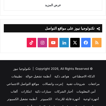
عرض المزيد
تكنولوجيا نيوز على مواقع التواصل
ملخص
‫X
فيسبوك
لينكدإن
‫YouTube
انستقرام
‫TikTok
الموقع
RSS
© Copyright 2026, All Rights Reserved |
تكنولوجيا نيوز
الذكاء الاصطناعي
هواتف ذكية
أنظمة تشغيل جوالة
تطبيقات
مراجعات
شروحات تقنية
إنترنت واتصالات
مواقع التواصل الاجتماعي
أمن المعلومات
أخبار الشركات
سيارات ذكية
ابتكارات
ألعاب
أجهزة لوحية
أجهزة قابلة للارتداء
الكمبيوتر
أنظمة تشغيل الكمبيوتر