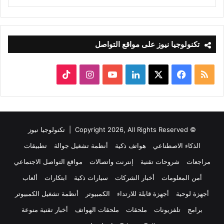
تكنولوجيا نيوز على مواقع التواصل
ملخص
‫X
فيسبوك
لينكدإن
‫YouTube
انستقرام
‫TikTok
الموقع
RSS
© Copyright 2026, All Rights Reserved |
تكنولوجيا نيوز
الذكاء الاصطناعي
هواتف ذكية
أنظمة تشغيل جوالة
تطبيقات
مراجعات
شروحات تقنية
إنترنت واتصالات
مواقع التواصل الاجتماعي
أمن المعلومات
أخبار الشركات
سيارات ذكية
ابتكارات
ألعاب
أجهزة لوحية
أجهزة قابلة للارتداء
الكمبيوتر
أنظمة تشغيل الكمبيوتر
برامج
تلفزيونات
ملحقات
ملحقات الهواتف
أخبار تقنية منوعة