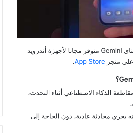
تطبيق الذكاء الاصطناعي جوجل جيميناي Gemini متوفر مجانا لأجهزة أندرويد
على متجر
App Store
.
يح جيميناي لايف Gemini Live مقاطعة الذكاء الاصطناعي أثناء التحدث،
.
ه يجري محادثة عادية، دون الحاجة إلى