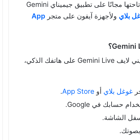
Advanced، لكن جوجل قررت الآن إتاحتها مجانًا على تطبيق جيميناي Gemini
ل بلاي
ولأجهزة آيفون على متجر
App
لتجربة الذكاء الاصطناعي جوجل جيميني لايف Gemini Live على هاتفك الذكي،
غوغل بلاي
أو
App Store
.
 حسابك في Google.
سفل الشاشة.