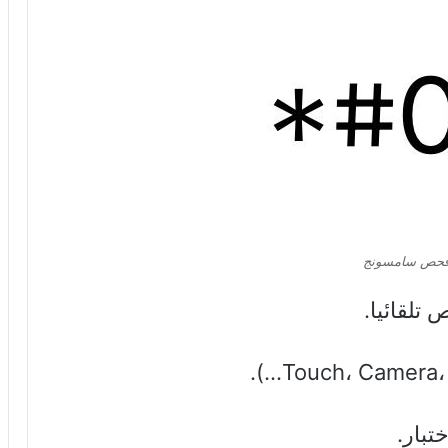
فحص سامسونج
تلقائيا.
تبار.