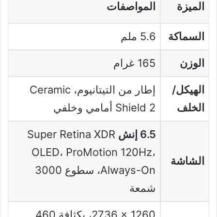
الميزة
المواصفات
السماكة
5.6 ملم
الوزن
165 غرام
الهيكل/
إطار من التيتانيوم، Ceramic
الخلف
Shield 2 أمامي وخلفي
6.5 إنش
Super Retina XDR
OLED، ProMotion 120Hz،
الشاشة
Always-On، سطوع 3000
شمعة
‎2736 × 1260، بكثافة 460