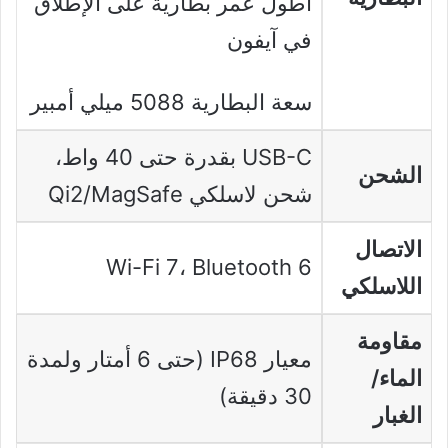
أطول عمر بطارية على الإطلاق
في آيفون
سعة البطارية 5088 ميلي أمبير
USB-C بقدرة حتى 40 واط،
الشحن
شحن لاسلكي Qi2/MagSafe
الاتصال
Wi-Fi 7، Bluetooth 6
اللاسلكي
مقاومة
معيار IP68 (حتى 6 أمتار ولمدة
الماء/
30 دقيقة)
الغبار