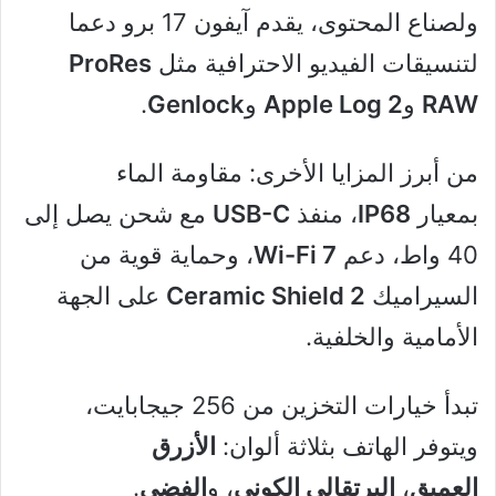
ولصناع المحتوى، يقدم آيفون 17 برو دعما
لتنسيقات الفيديو الاحترافية مثل
ProRes
RAW
و
Apple Log 2
و
Genlock
.
من أبرز المزايا الأخرى: مقاومة الماء
بمعيار
IP68
، منفذ
USB-C
مع شحن يصل إلى
40 واط، دعم
Wi-Fi 7
، وحماية قوية من
السيراميك
Ceramic Shield 2
على الجهة
الأمامية والخلفية.
تبدأ خيارات التخزين من 256 جيجابايت،
ويتوفر الهاتف بثلاثة ألوان:
الأزرق
العميق
،
البرتقالي الكوني
، و
الفضي
.