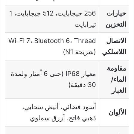
خيارات
256 جيجابايت، 512 جيجابايت، 1
التخزين
تيرابايت
الاتصال
Wi-Fi 7، Bluetooth 6، Thread
اللاسلكي
(شريحة N1)
مقاومة
معيار IP68 (حتى 6 أمتار ولمدة
الماء/
30 دقيقة)
الغبار
أسود فضائي، أبيض سحابي،
الألوان
ذهبي فاتح، أزرق سماوي