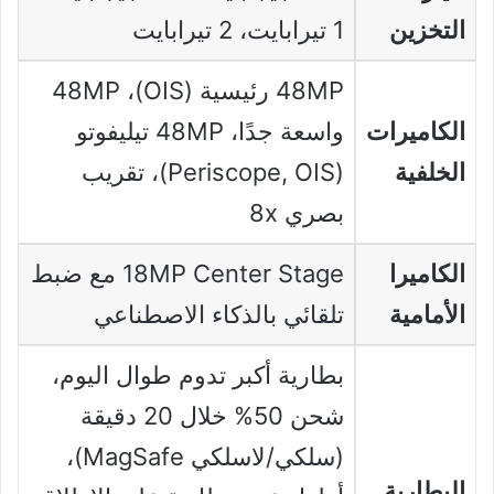
التخزين
1 تيرابايت، 2 تيرابايت
48MP رئيسية (OIS)، 48MP
الكاميرات
واسعة جدًا، 48MP تيليفوتو
الخلفية
(Periscope, OIS)، تقريب
بصري 8x
الكاميرا
18MP Center Stage مع ضبط
الأمامية
تلقائي بالذكاء الاصطناعي
بطارية أكبر تدوم طوال اليوم،
شحن 50% خلال 20 دقيقة
(سلكي/لاسلكي MagSafe)،
البطارية