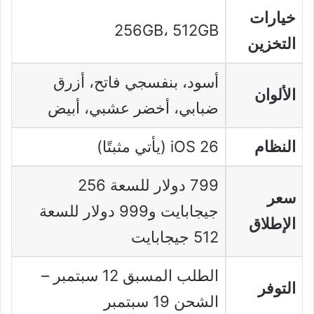
خيارات
256GB، 512GB
التخزين
أسود، بنفسجي فاتح، أزرق
الألوان
ضبابي، أخضر عشبي، أبيض
النظام
iOS 26 (يأتي مثبتًا)
799 دولار للسعة 256
سعر
جيجابايت و999 دولار للسعة
الإطلاق
512 جيجابايت
الطلب المسبق 12 سبتمبر –
التوفر
الشحن 19 سبتمبر