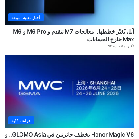
أخبار تقنية منوعة
آبل تُغيّر خططها.. معالجات M7 تتقدم و M6 Pro و M6
Max خارج الحسابات
يونيو 28, 2026
هواتف ذكية
Honor Magic V6 يخطف جائزتين في GLOMO Asia.. و